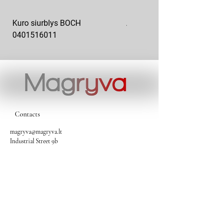
Kuro siurblys BOCH
Aukšto slėgio kuro siurblys
0401516011
10x10-03
Contacts
magryva@magryva.lt
Industrial Street 9b
Siauliai
Phone:
(0-41) 540733
Mobile phone:
+37069958583
+37069927817
+37068526484