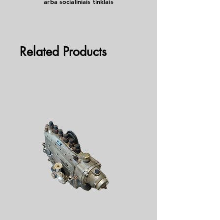
arba socialiniais tinklais
naudoti tiek benzininiuose, tiek dyzeliniuose
varikliuose ištisus metus.
Related Products