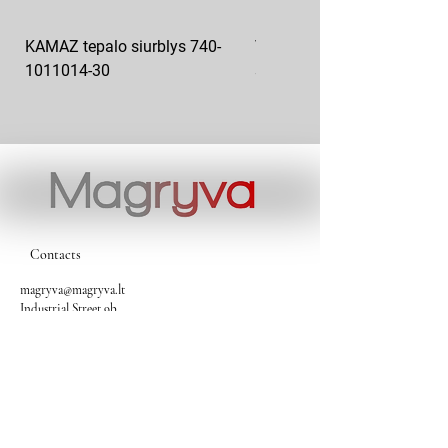
KAMAZ tepalo siurblys 740-
VAZ pečiuko ventiliatoriaus
1011014-30
sparnuotė 2108-8101130
Contacts
magryva@magryva.lt
Industrial Street 9b
Siauliai
Phone:
(0-41) 540733
Mobile phone:
+37069958583
+37069927817
+37068526484