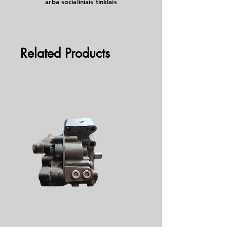
arba socialiniais tinklais
naudoti tiek benzininiuose, tiek dyzeliniuose
varikliuose ištisus metus.
Related Products