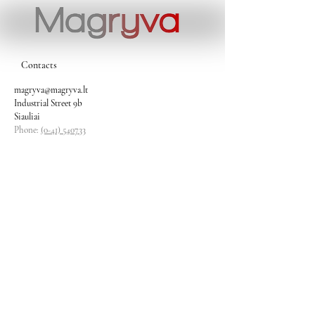
Contacts
magryva@magryva.lt
Industrial Street 9b
Siauliai
Phone:
(0-41) 540733
Mobile phone:
+37069958583
+37069927817
+37068526484
Contacts
magryva@magryva.lt
Industrial Street 9b
Siauliai