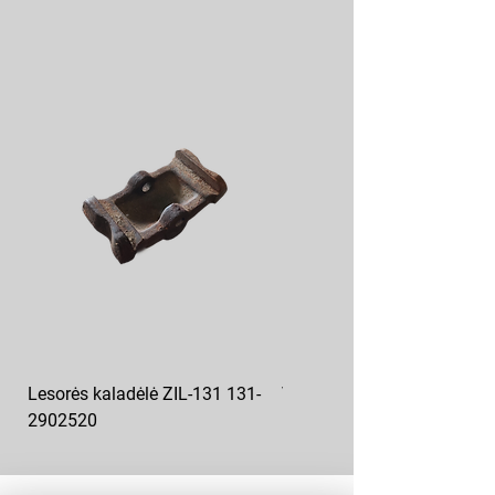
Lesorės kaladėlė ZIL-131 131-
Variklio pagalvė kairė MAZ
2902520
6422-1001043