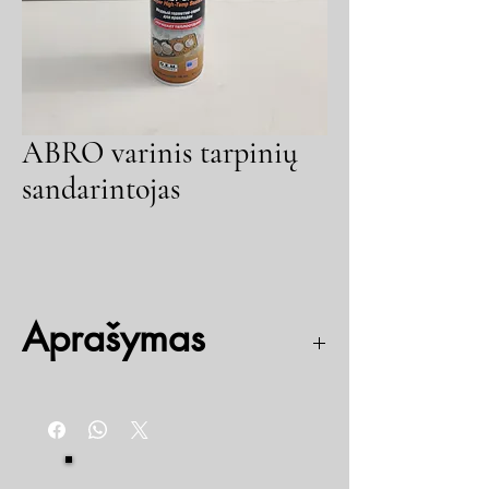
ABRO varinis tarpinių
sandarintojas
Aprašymas
Sandarintojas įvairių tarpinių sujungimui, atlaiko
nuo -45° iki +250° celsijaus.
Pagerina šilumos perdavimą ir sumažina tarpinių
pradegimo galimybę. Idealiai tinka išmetimo
kolektoriams, variklio galvutėms ir turbinų