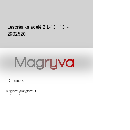
Lesorės kaladėlė ZIL-131 131-
Variklio pagalvė kairė MAZ
2902520
6422-1001043
Contacts
magryva@magryva.lt
Industrial Street 9b
Siauliai
Phone:
(0-41) 540733
Mobile phone:
+37069958583
+37069927817
+37068526484