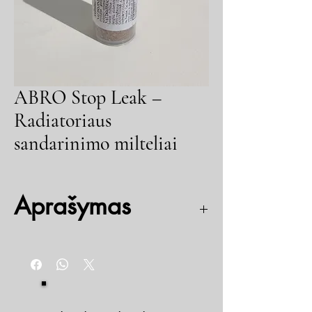
ABRO Stop Leak –
Radiatoriaus
sandarinimo milteliai
Aprašymas
Naudojami įvairių aušinimo sistemos nutekėjimų
pašalinimui. Tinka naudoti su visų tipų
radiatoriais ir aušinimo skysčiais. Sandarinimo
milteliai lėtai beriami į šiltą aušinimo sistemą su
įjungtu varikliu. Po to, papildžius skysčio ir