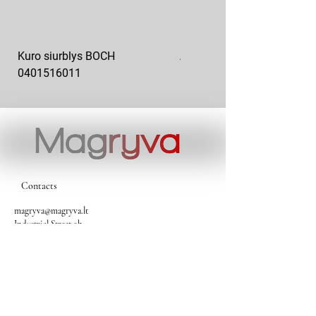
Kuro siurblys BOCH
Aukšto slėgio kuro siurblys
0401516011
10x10-03
Contacts
magryva@magryva.lt
Industrial Street 9b
Siauliai
Phone:
(0-41) 540733
Mobile phone:
+37069958583
+37069927817
+37068526484