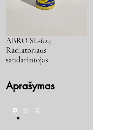
ABRO SL-624
Radiatoriaus
sandarintojas
Aprašymas
Greitai ir patikimai užsandarina visas aušinimo
sistemas, taip pat pagamintas iš aliuminio. Puikiai
sandarina radiatorius, vandens siurblius, cilindrų
blokus, galvučių tarpines ir šildymo sistemas
dirbančias su antifrizu ar tosolu. Be to, šis