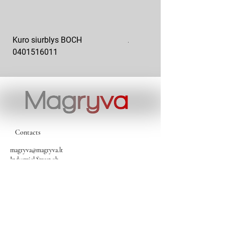
Kuro siurblys BOCH
Aukšto slėgio kuro siurblys
0401516011
10x10-03
Contacts
magryva@magryva.lt
Industrial Street 9b
Siauliai
Phone:
(0-41) 540733
Mobile phone:
+37069958583
+37069927817
+37068526484