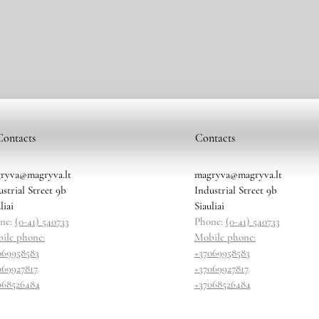
Contacts
Contacts
ryva@magryva.lt
magryva@magryva.lt
ustrial Street 9b
Industrial Street 9b
liai
Siauliai
ne:
(0-41) 540733
Phone:
(0-41) 540733
ile phone:
Mobile phone:
069958583
+37069958583
069927817
+37069927817
068526484
+37068526484