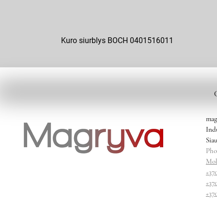
Kuro siurblys BOCH 0401516011
mag
Ind
Siau
Pho
Mob
+37
+37
+37