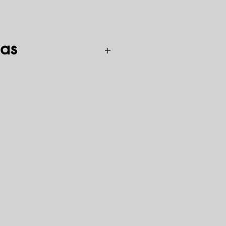
as
s iš aliuminio, vario, nerūdijančio
s, alavo ir kitų metalų, medžio,
ns ir daugumos plastikų.