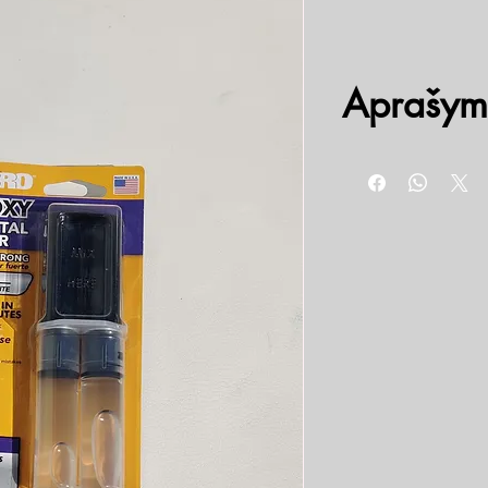
Aprašym
Skirti klijuoti gaminiam
plieno, žalvario, geležie
keramikos, betono, akme