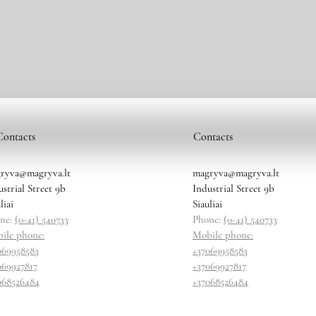
Contacts
Contacts
ryva@magryva.lt
magryva@magryva.lt
ustrial Street 9b
Industrial Street 9b
liai
Siauliai
ne:
(0-41) 540733
Phone:
(0-41) 540733
ile phone:
Mobile phone:
069958583
+37069958583
069927817
+37069927817
068526484
+37068526484