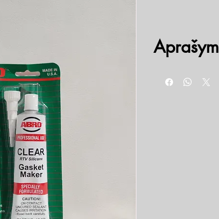
Aprašym
Skirtas remontuoti arba 
automobilyje. Aukštos k
formuojamas, atlaiko su
atsparus alyvoms, vanden
dideliu atsparumu benzi
Dėl patogios pakuotės,
kaip klijai arba sandar
virtuvėje, sandarinant la
Bespalvis sandarintojas y
celsijaus