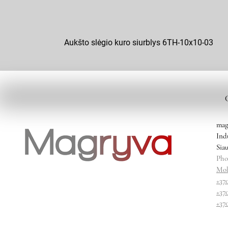
Aukšto slėgio kuro siurblys 6TH-10x10-03
mag
Ind
Siau
Pho
Mob
+37
+37
+37