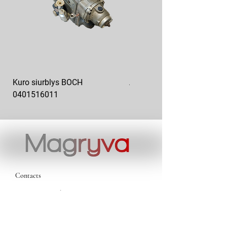
Kuro siurblys BOCH
Aukšto slėgio kuro siurblys
0401516011
10x10-03
Contacts
magryva@magryva.lt
Industrial Street 9b
Siauliai
Phone:
(0-41) 540733