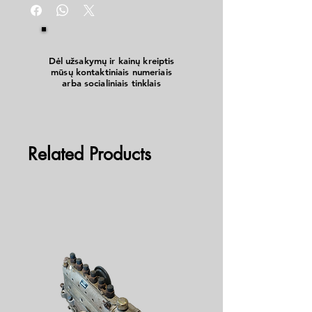
arba kada padanga nuolat po truputi nusileidinėja.
Šios priemonės privalumai yra tokie, kad kelyje
nereikia terliotis keičiant nuleista padangą. 425g
Dėl užsakymų ir kainų kreiptis
mūsų kontaktiniais numeriais
arba socialiniais tinklais
Related Products