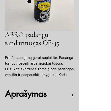
ABRO padangų
sandarintojas QF-35
Prieš naudojimą gerai suplakite. Padanga
turi būti beveik arba visiškai tuščia.
Prisukite skardinės žarnelę prie padangos
ventilio ir paspauskite mygtuką. Kada
sandarinimo skystis užpildys padangą,
važiuokite, kad mišinys vienodai
Aprašymas
pasiskirstytų padangoje. Jei sandarintoją
naudojate žiemą prieš tai pašildykite
salone.
Naudojamas nuleistos padangos remontui kelyje,