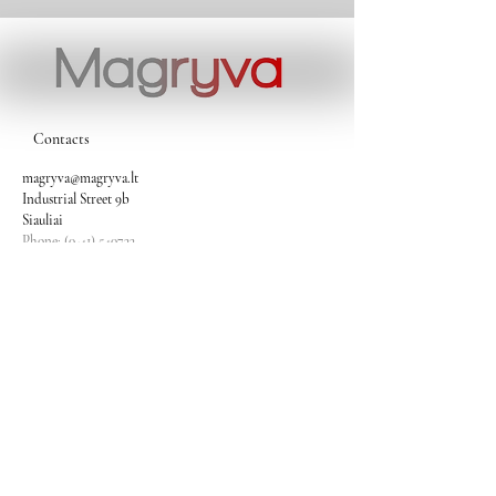
Contacts
magryva@magryva.lt
Industrial Street 9b
Siauliai
Phone:
(0-41) 540733
Mobile phone:
+37069958583
+37069927817
+37068526484
Contacts
magryva@magryva.lt