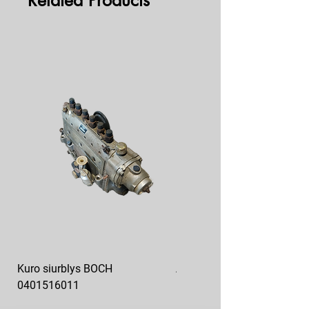
Related Products
Kuro siurblys BOCH
Aukšto slėgio kuro siurblys
0401516011
10x10-03