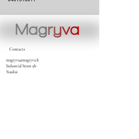
Contacts
magryva@magryva.lt
Industrial Street 9b
Siauliai
Phone:
(0-41) 540733
Mobile phone:
+37069958583
+37069927817
+37068526484
Contacts