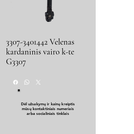
3307-3401442 Velenas
kardaninis vairo k-te
G3307
Dėl užsakymų ir kainų kreiptis
mūsų kontaktiniais numeriais
arba socialiniais tinklais