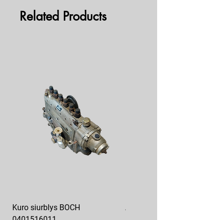
Related Products
Kuro siurblys BOCH
Aukšto slėgio kuro siurblys
0401516011
10x10-03