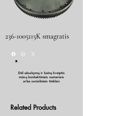
236-1005115K smagratis
Dėl užsakymų ir kainų kreiptis
mūsų kontaktiniais numeriais
arba socialiniais tinklais
Related Products