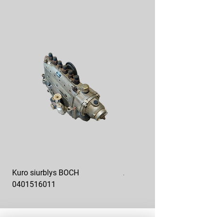
Kuro siurblys BOCH
Aukšto slėgio kuro siurblys
0401516011
10x10-03