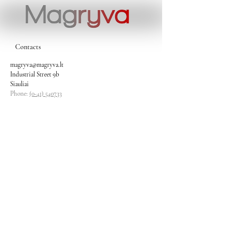
Contacts
magryva@magryva.lt
Industrial Street 9b
Siauliai
Phone:
(0-41) 540733
Mobile phone:
+37069958583
+37069927817
+37068526484
Contacts
magryva@magryva.lt
Industrial Street 9b
Siauliai