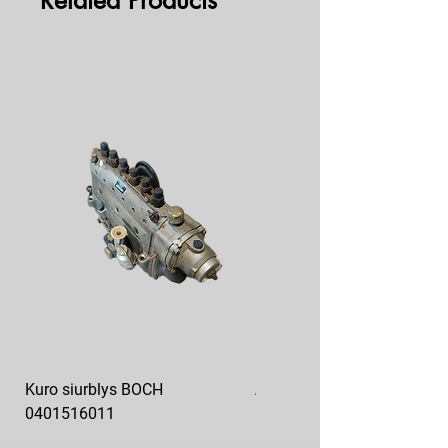
Related Products
Kuro siurblys BOCH
Aukšto slėgio kuro siurblys
0401516011
10x10-03