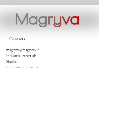
Contacts
magryva@magryva.lt
Industrial Street 9b
Siauliai
Phone:
(0-41) 540733
Mobile phone:
+37069958583
+37069927817
+37068526484
Contacts
magryva@magryva.lt