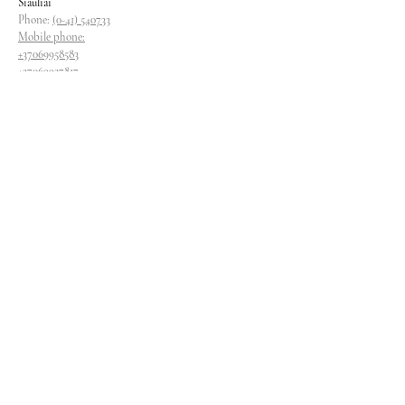
Siauliai
Phone:
(0-41) 540733
Mobile phone:
+37069958583
+37069927817
+37068526484
Contacts
magryva@magryva.lt
Industrial Street 9b
Siauliai
Phone:
(0-41) 540733
Mobile phone:
+37069958583
+37069927817
+37068526484
Follow us