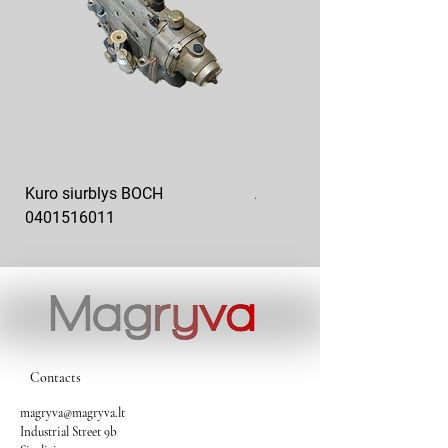
Kuro siurblys BOCH
Aukšto slėgio kuro siurblys
0401516011
10x10-03
Contacts
magryva@magryva.lt
Industrial Street 9b