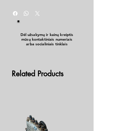
Dėl užsakymų ir kainų kreiptis
mūsų kontaktiniais numeriais
arba socialiniais tinklais
Related Products