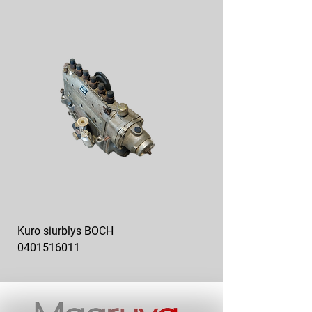
Kuro siurblys BOCH
Aukšto slėgio kuro siurblys
0401516011
10x10-03