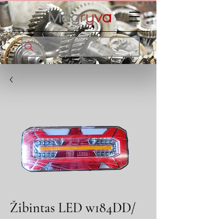
Žibintas LED w184DD/