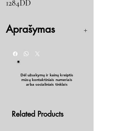
1284DD
Aprašymas
12/24v
IP 66/68
Dėl užsakymų ir kainų kreiptis
mūsų kontaktiniais numeriais
arba socialiniais tinklais
Related Products