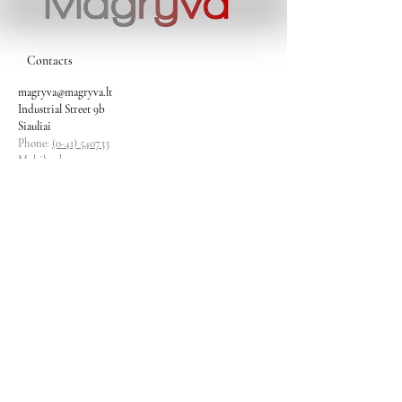
Contacts
magryva@magryva.lt
Industrial Street 9b
Siauliai
Phone:
(0-41) 540733
Mobile phone:
+37069958583
+37069927817
+37068526484
Contacts
magryva@magryva.lt
Industrial Street 9b
Siauliai
Phone:
(0-41) 540733