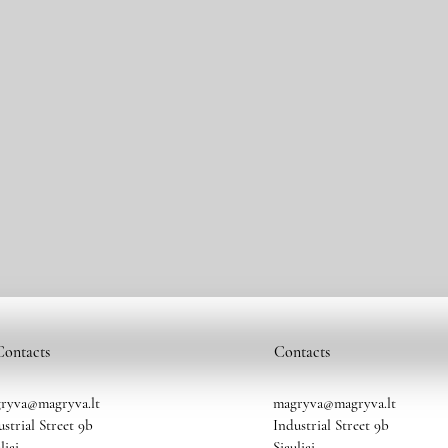
Contacts
Contacts
ryva@magryva.lt
magryva@magryva.lt
ustrial Street 9b
Industrial Street 9b
liai
Siauliai