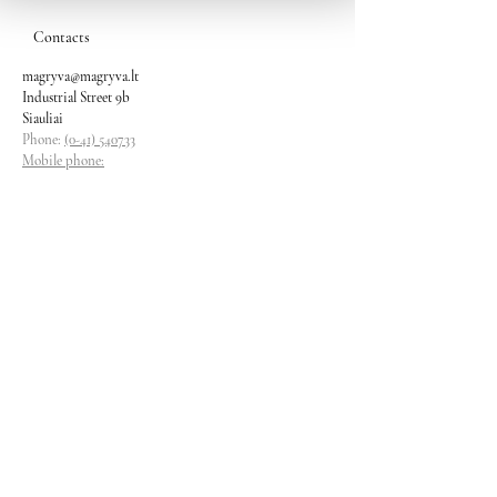
Contacts
magryva@magryva.lt
Industrial Street 9b
Siauliai
Phone:
(0-41) 540733
Mobile phone:
+37069958583
+37069927817
+37068526484
Contacts
magryva@magryva.lt
Industrial Street 9b
Siauliai
Phone:
(0-41) 540733
Mobile phone:
+37069958583