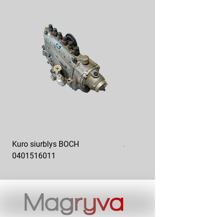
Kuro siurblys BOCH
Aukšto slėgio kuro siurblys
0401516011
10x10-03