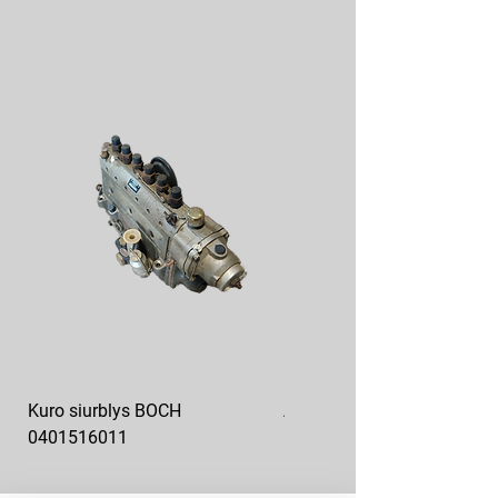
Kuro siurblys BOCH
Aukšto slėgio kuro siurblys
0401516011
10x10-03