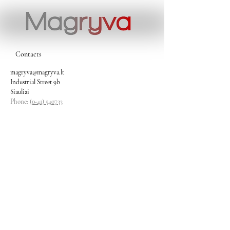
Contacts
magryva@magryva.lt
Industrial Street 9b
Siauliai
Phone:
(0-41) 540733
Mobile phone:
+37069958583
+37069927817
+37068526484
Contacts
magryva@magryva.lt
Industrial Street 9b