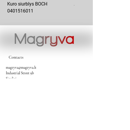
Kuro siurblys BOCH
Aukšto slėgio kuro siurblys
0401516011
10x10-03
Contacts
magryva@magryva.lt
Industrial Street 9b
Siauliai
Phone:
(0-41) 540733
Mobile phone:
+37069958583
+37069927817
+37068526484