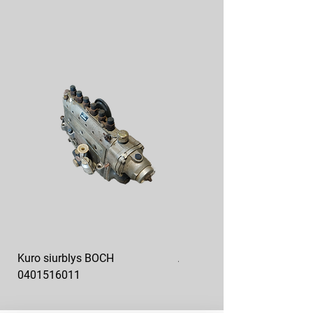
Kuro siurblys BOCH
Aukšto slėgio kuro siurblys
0401516011
10x10-03