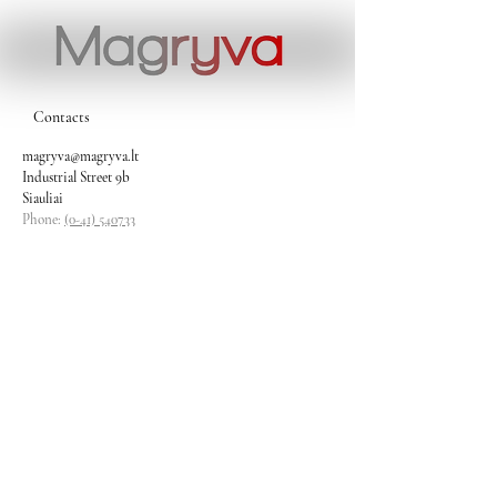
Contacts
magryva@magryva.lt
Industrial Street 9b
Siauliai
Phone:
(0-41) 540733
Mobile phone:
+37069958583
+37069927817
+37068526484
Contacts
magryva@magryva.lt
Industrial Street 9b