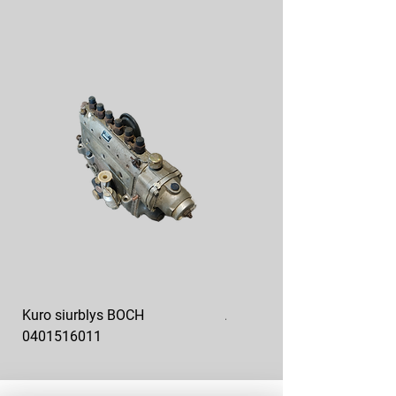
Kuro siurblys BOCH
Aukšto slėgio kuro siurblys
0401516011
10x10-03