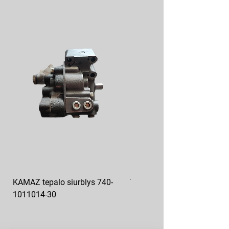
KAMAZ tepalo siurblys 740-
VAZ pečiuko ventiliatoriaus
1011014-30
sparnuotė 2108-8101130