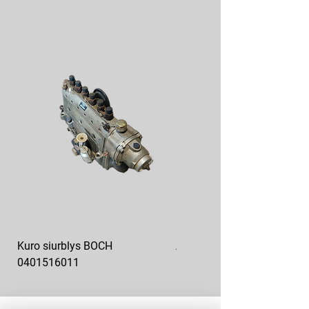
Kuro siurblys BOCH
Aukšto slėgio kuro siurblys
0401516011
10x10-03