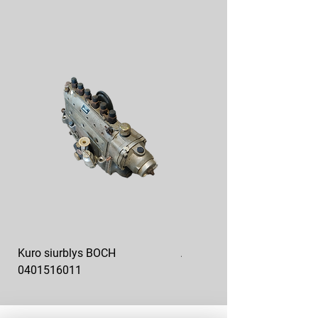
Kuro siurblys BOCH
Aukšto slėgio kuro siurblys
0401516011
10x10-03