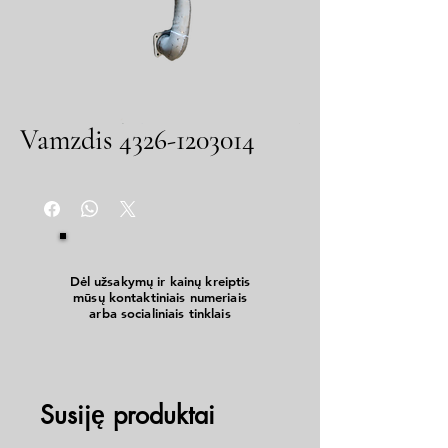
Vamzdis 4326-1203014
Dėl užsakymų ir kainų kreiptis
mūsų kontaktiniais numeriais
arba socialiniais tinklais
Susiję produktai