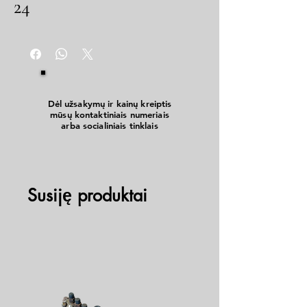
24
Dėl užsakymų ir kainų kreiptis
mūsų kontaktiniais numeriais
arba socialiniais tinklais
Susiję produktai