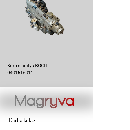
Kuro siurblys BOCH
Aukšto slėgio kuro siurblys
0401516011
10x10-03
Darbo laikas