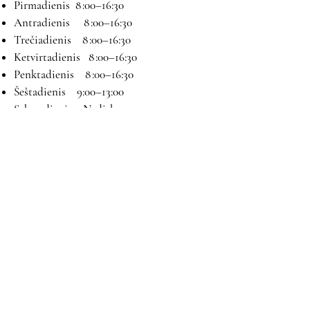
Pirmadienis 8 :00–16:30
Antradienis 8 :00–16:30
Trečiadienis 8 :00–16:30
Ketvirtadienis 8 :00–16:30
Penktadienis 8 :00–16:30
Šeštadienis 9:00–13:00
Sekmadienis Nedirbame
Kontaktai
El paštas:
magryva@magryva.lt
Adresas: Pramonės g. 9b. Šiauliai
Tel:
(0-41) 540733
Mob tel:
+37069958583
+37069927817