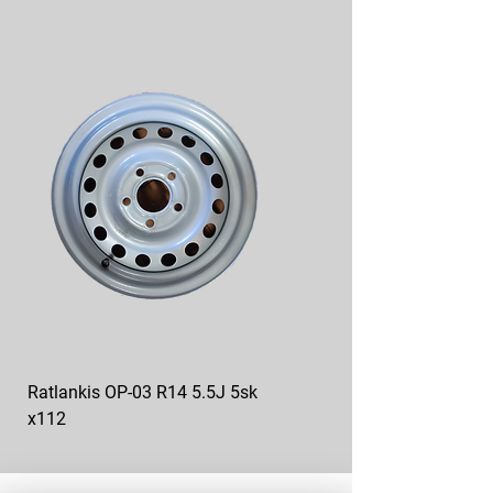
Ratlankis OP-03 R14 5.5J 5sk
Ratlankis op-04 R13 4.5J
x112
5sk*112