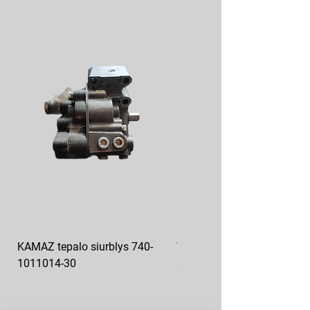
KAMAZ tepalo siurblys 740-
VAZ pečiuko ventiliatoriaus
1011014-30
sparnuotė 2108-8101130