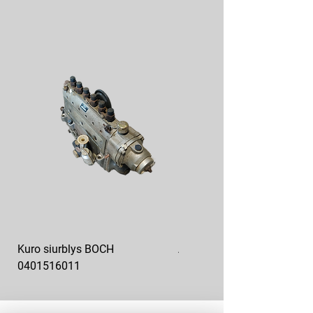
Kuro siurblys BOCH
Aukšto slėgio kuro siurblys
0401516011
10x10-03