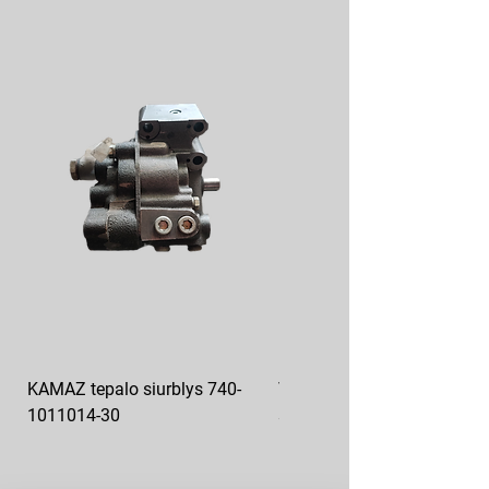
KAMAZ tepalo siurblys 740-
VAZ pečiuko ventiliatoriaus
1011014-30
sparnuotė 2108-8101130