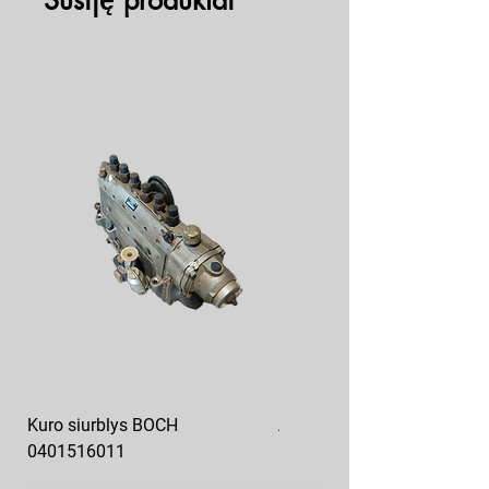
Susiję produktai
Kuro siurblys BOCH
Aukšto slėgio kuro siurblys
0401516011
10x10-03