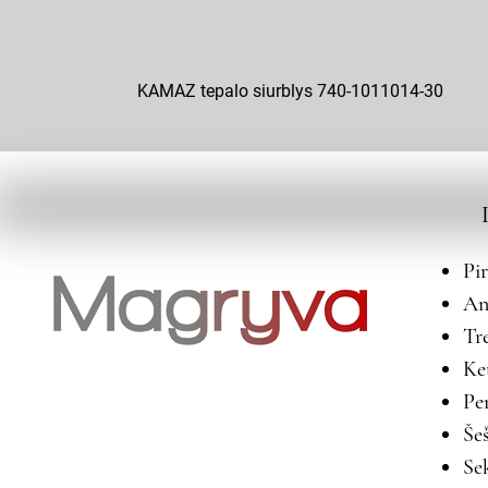
KAMAZ tepalo siurblys 740-1011014-30
Pi
An
Tr
Ke
Pe
Še
Se