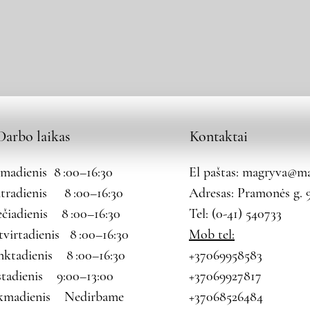
Darbo laikas
Kontaktai
rmadienis 8 :00–16:30
El paštas:
magryva@mag
tradienis 8 :00–16:30
Adresas: Pramonės g. 9
ečiadienis 8 :00–16:30
Tel: (0-41) 540733
tvirtadienis 8 :00–16:30
Mob tel:
nktadienis 8 :00–16:30
+37069958583
štadienis 9:00–13:00
+37069927817
kmadienis Nedirbame
+37068526484