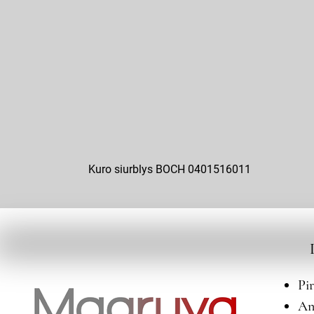
Kuro siurblys BOCH 0401516011
Pi
An