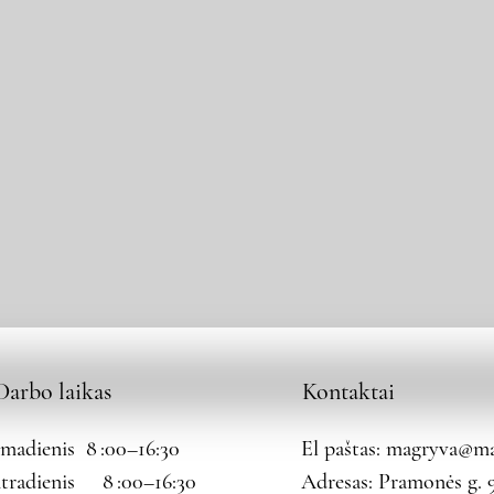
Darbo laikas
Kontaktai
rmadienis 8 :00–16:30
El paštas:
magryva@mag
tradienis 8 :00–16:30
Adresas: Pramonės g. 9