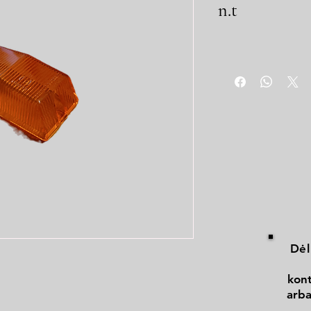
n.t
Dėl
kont
arba