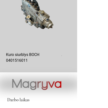
Kuro siurblys BOCH
Aukšto slėgio kuro siurblys
0401516011
10x10-03
Darbo laikas