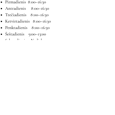
Pirmadienis 8 :00–16:30
Antradienis 8 :00–16:30
Trečiadienis 8 :00–16:30
Ketvirtadienis 8 :00–16:30
Penktadienis 8 :00–16:30
Šeštadienis 9:00–13:00
Sekmadienis Nedirbame
Kontaktai
El paštas:
magryva@magryva.lt
Adresas: Pramonės g. 9b. Šiauliai
Tel:
(0-41) 540733
Mob tel:
+37069958583
+37069927817