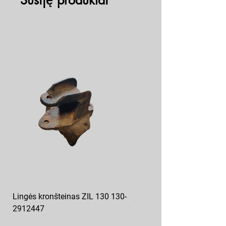
Susiję produktai
Lingės kronšteinas ZIL 130 130-
Galinės lingės padas MAZ 
2912447
2912412