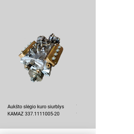
Aukšto slėgio kuro siurblys
T-150 kuro filtras smulkaus
KAMAZ 337.1111005-20
valymo FT-150