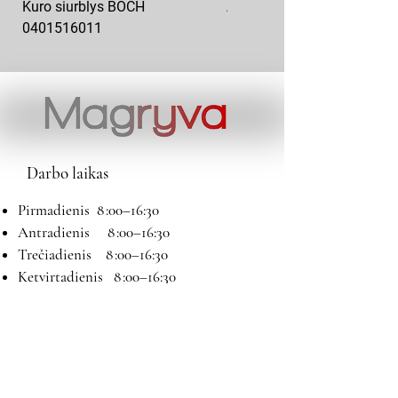
Kuro siurblys BOCH
Aukšto slėgio kuro siurblys
0401516011
10x10-03
Darbo laikas
Pirmadienis 8 :00–16:30
Antradienis 8 :00–16:30
Trečiadienis 8 :00–16:30
Ketvirtadienis 8 :00–16:30
Penktadienis 8 :00–16:30
Šeštadienis 9:00–13:00
Sekmadienis Nedirbame