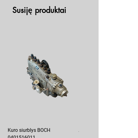
Susiję produktai
Kuro siurblys BOCH
Aukšto slėgio kuro siurblys
0401516011
10x10-03