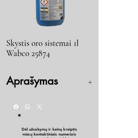
Skystis oro sistemai 1l
Wabco 25874
Aprašymas
Funkicja: Apsaugo pneumatinę stabdžių sistemą
nuo užšalimo
Dėl užsakymų ir kainų kreiptis
mūsų kontaktiniais numeriais