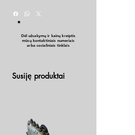
Dėl užsakymų ir kainų kreiptis
mūsų kontaktiniais numeriais
arba socialiniais tinklais
Susiję produktai