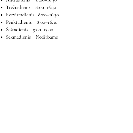
Trečiadienis 8 :00–16:30
Ketvirtadienis 8 :00–16:30
Penktadienis 8 :00–16:30
Šeštadienis 9:00–13:00
Sekmadienis Nedirbame
Kontaktai
El paštas:
magryva@magryva.lt
Adresas: Pramonės g. 9b. Šiauliai
Tel:
(0-41) 540733
Mob tel:
+37069958583
+37069927817
+37068526484