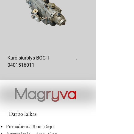
Kuro siurblys BOCH
Aukšto slėgio kuro siurblys
0401516011
10x10-03
Darbo laikas
Pirmadienis 8 :00–16:30
Antradienis 8 :00–16:30