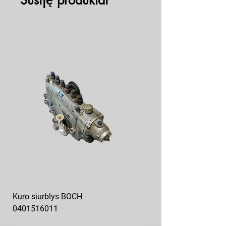
Susiję produktai
Kuro siurblys BOCH
Aukšto slėgio kuro siurblys
0401516011
10x10-03