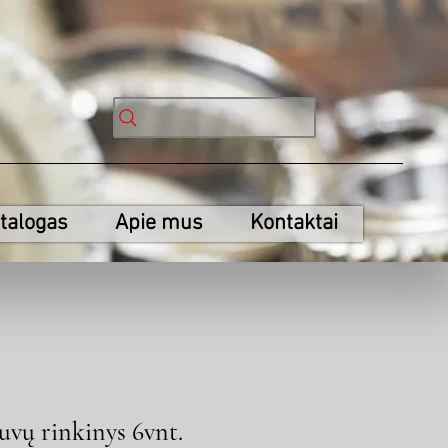
talogas
Apie mus
Kontaktai
vų rinkinys 6vnt.