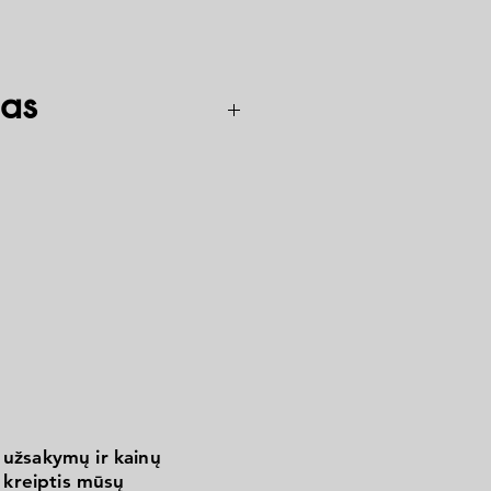
as
m
 užsakymų ir kainų
kreiptis mūsų