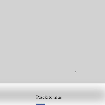
Aukšto slėgio kur
Pasekite mus