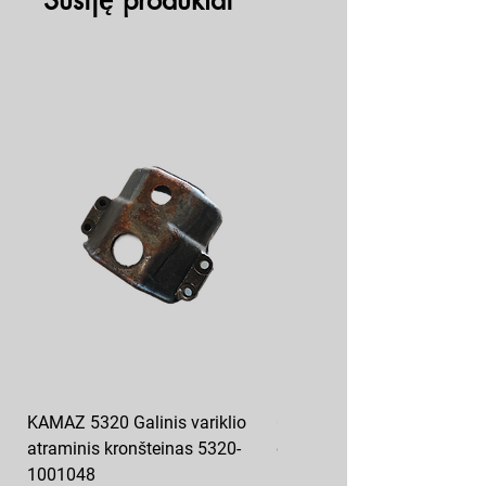
Susiję produktai
KAMAZ 5320 Galinis variklio
GAZ 53 52 Lingės kronštei
atraminis kronšteinas 5320-
dangtelis
1001048