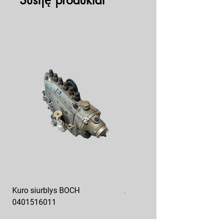
Susiję produktai
Kuro siurblys BOCH
Aukšto slėgio kuro siurblys
0401516011
10x10-03