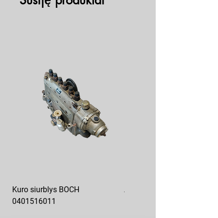
Susiję produktai
Kuro siurblys BOCH
Aukšto slėgio kuro siurblys
0401516011
10x10-03