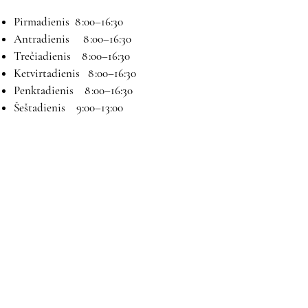
Pirmadienis 8 :00–16:30
Antradienis 8 :00–16:30
Trečiadienis 8 :00–16:30
Ketvirtadienis 8 :00–16:30
Penktadienis 8 :00–16:30
Šeštadienis 9:00–13:00
Sekmadienis Nedirbame
Kontaktai
El paštas:
magryva@magryva.lt
Adresas: Pramonės g. 9b. Šiauliai
Tel:
(0-41) 540733
Mob tel:
+37069958583