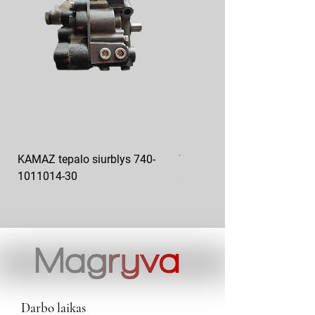
KAMAZ tepalo siurblys 740-
VAZ pečiuko ventiliatoriaus
1011014-30
sparnuotė 2108-8101130
Darbo laikas