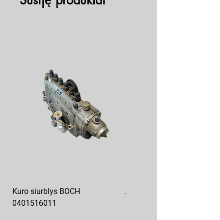
Susiję produktai
Kuro siurblys BOCH
Aukšto slėgio kuro siurblys
0401516011
10x10-03