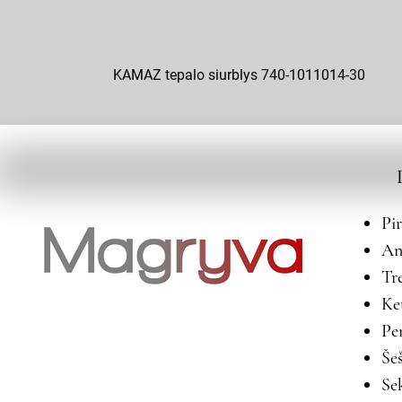
KAMAZ tepalo siurblys 740-1011014-30
Pi
An
Tr
Ke
Pe
Še
Se