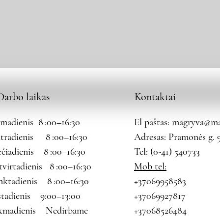
Darbo laikas
Kontaktai
rmadienis 8 :00–16:30
El paštas:
magryva@mag
tradienis 8 :00–16:30
Adresas: Pramonės g. 9
ečiadienis 8 :00–16:30
Tel: (0-41) 540733
tvirtadienis 8 :00–16:30
Mob tel:
nktadienis 8 :00–16:30
+37069958583
štadienis 9:00–13:00
+37069927817
kmadienis Nedirbame
+37068526484