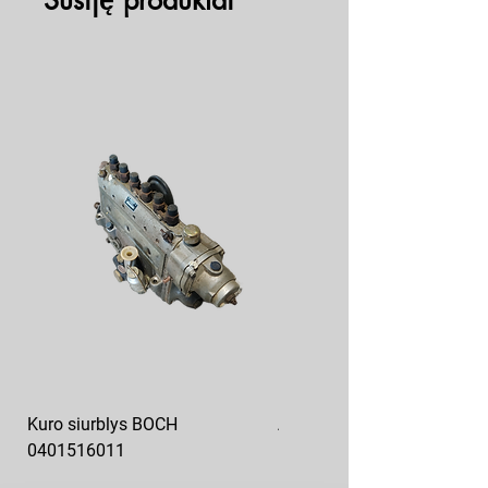
Susiję produktai
Kuro siurblys BOCH
Aukšto slėgio kuro siurblys
0401516011
10x10-03