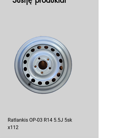
Susiję produktai
Ratlankis OP-03 R14 5.5J 5sk
Ratlankis op-04 R13 4.5J
x112
5sk*112