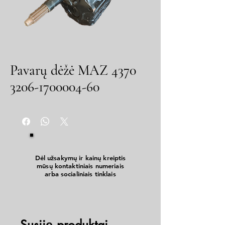
Pavarų dėžė MAZ 4370
3206-1700004-60
Dėl užsakymų ir kainų kreiptis
mūsų kontaktiniais numeriais
arba socialiniais tinklais