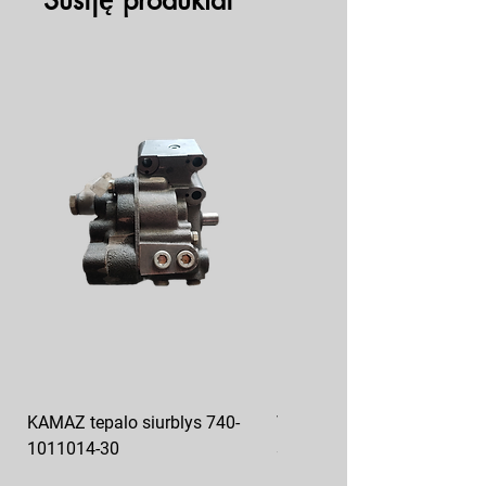
Susiję produktai
KAMAZ tepalo siurblys 740-
VAZ pečiuko ventiliatoriaus
1011014-30
sparnuotė 2108-8101130